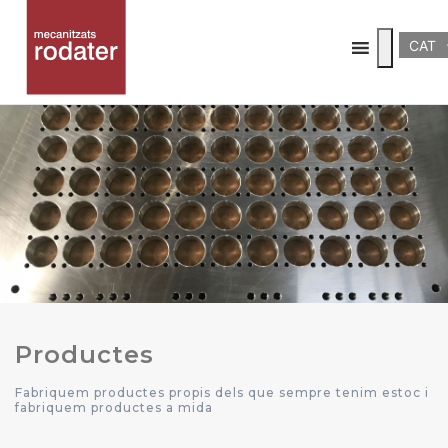
CAT
Productes
Fabriquem productes propis dels que sempre tenim estoc i
fabriquem productes a mida