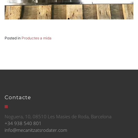
Posted in
Productes a mida
Contacte
Noguera, 10, 08510 Les Masies de Roda, Barcelona
+34 938 540 801
info@mecanitzatsrodater.com