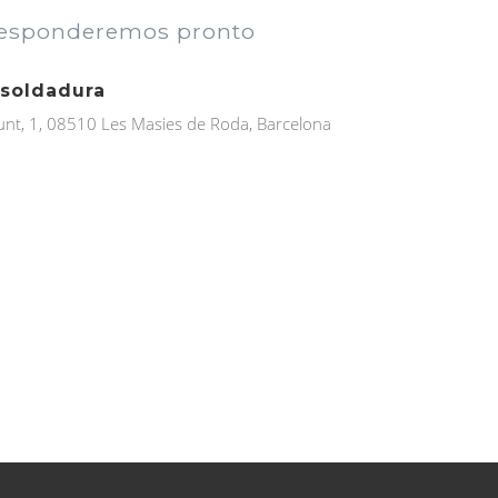
responderemos pronto
 soldadura
t, 1, 08510 Les Masies de Roda, Barcelona