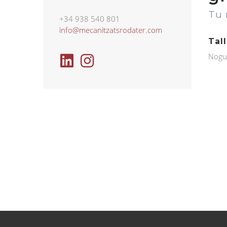
Tu 
+34 938 540 801
info@mecanitzatsrodater.com
Tal
Nogue