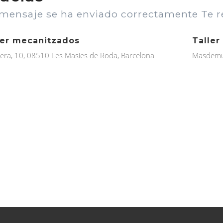
mensaje se ha enviado correctamente Te 
ler mecanitzados
Taller
ra, 10, 08510 Les Masies de Roda, Barcelona
Masdemun